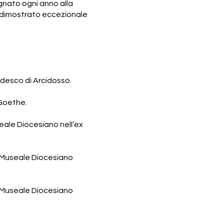
egnato ogni anno alla
o dimostrato eccezionale
ndesco di Arcidosso.
 Goethe.
ale Diocesiano nell’ex
 Museale Diocesiano
 Museale Diocesiano