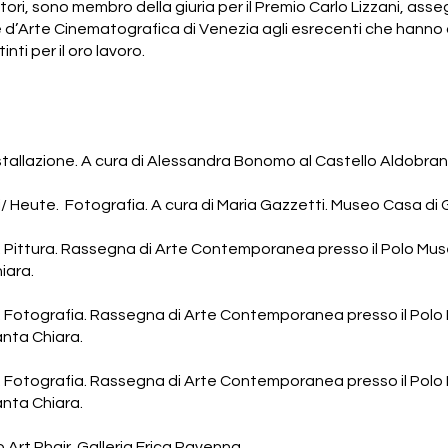
ori, sono membro della giuria per il Premio Carlo Lizzani, ass
e d’Arte Cinematografica di Venezia agli esrecenti che hann
nti per il oro lavoro.
stallazione. A cura di Alessandra Bonomo al Castello Aldobra
/ Heute. Fotografia. A cura di Maria Gazzetti. Museo Casa di
 Pittura. Rassegna di Arte Contemporanea presso il Polo Muse
iara.
 Fotografia. Rassegna di Arte Contemporanea presso il Polo
anta Chiara.
 Fotografia. Rassegna di Arte Contemporanea presso il Polo
anta Chiara.
Art Phair. Galleria Erica Ravenna.